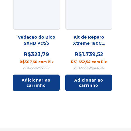
Vedacao do Bico
Kit de Reparo
SXHD Pct/5
Xtreme 180CC
Nova SPU
R$323,79
R$1.739,52
R$307,60
com
Pix
R$1.652,54
com
Pix
6
x de
R$53,97
12
x de
R$144,96