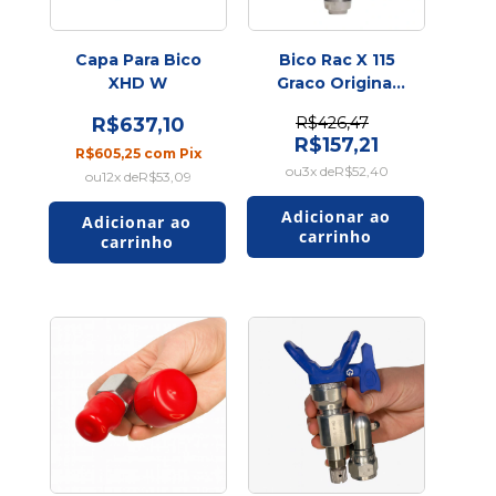
Capa Para Bico
Bico Rac X 115
XHD W
Graco Original
Novo
R$637,10
R$426,47
R$157,21
R$605,25
com
Pix
3
x de
R$52,40
12
x de
R$53,09