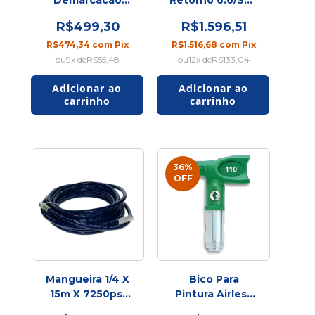
Airless FMLM 321
SPU
R$499,30
R$1.596,51
R$474,34
com
Pix
R$1.516,68
com
Pix
9
x de
R$55,48
12
x de
R$133,04
36
%
OFF
Mangueira 1/4 X
Bico Para
15m X 7250psi
Pintura Airless
FM
Fft 110 Graco