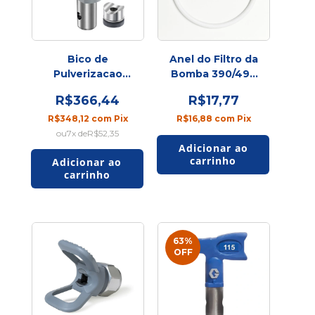
Bico de
Anel do Filtro da
Pulverizacao
Bomba 390/490
SXHD211 CH
(117828) T
R$366,44
R$17,77
R$348,12
com
Pix
R$16,88
com
Pix
7
x de
R$52,35
63
%
OFF