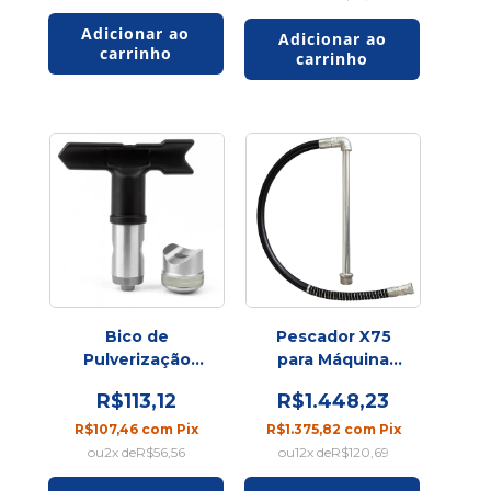
Bico de
Pescador X75
Pulverização
para Máquina
RAC V 519
Airless | Sistema
R$113,12
R$1.448,23
de Sucção e
Alimentação de
R$107,46
com
Pix
R$1.375,82
com
Pix
Tinta
2
x de
R$56,56
12
x de
R$120,69