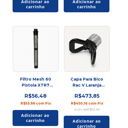
Filtro Mesh 60
Capa Para Bico
Pistola XTR7
Rac V Laranja
Contractor
(243161) SPU
R$56,48
R$473,85
R$53,66
com
Pix
R$450,16
com
Pix
9
x de
R$52,65