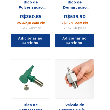
Bico de
Bico de
Pulverizacao
Demarcacao
SXHD217 CH
Airless FMLM 621
R$360,85
R$539,90
R$342,81
com
Pix
R$512,91
com
Pix
7
x de
R$51,55
10
x de
R$53,99
Bico de
Valvula de
Demarcacao
Retorno 6.0/SPS