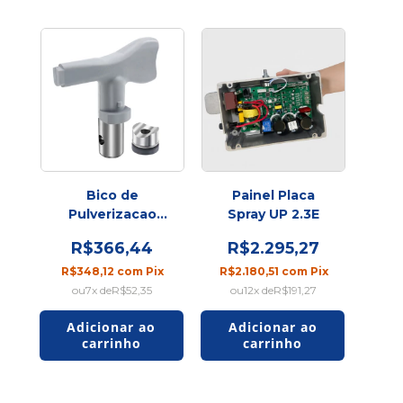
Bico de
Painel Placa
Pulverizacao
Spray UP 2.3E
SXHD109 CH
R$366,44
R$2.295,27
R$348,12
com
Pix
R$2.180,51
com
Pix
7
x de
R$52,35
12
x de
R$191,27