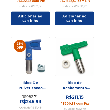
R$602,52
com
Pix
R$2.852,57
com
Pix
12
x de
R$52,85
12
x de
R$250,23
75
%
OFF
Bico De
Bico de
Pulverizacao
Acabamento
Rac X 1229
Airless FFLP 514
R$983,71
R$211,15
GRACO
R$245,93
R$200,59
com
Pix
4
x de
R$61,48
4
x de
R$52,79