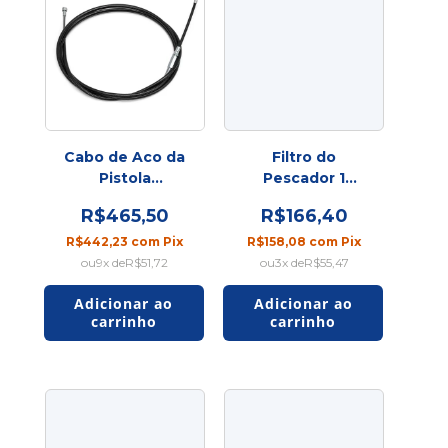
Cabo de Aco da
Filtro do
Pistola
Pescador 1
2.7G/5.0G/3900/5900
Nylon/Inox mesh
R$465,50
R$166,40
10
R$442,23
com
Pix
R$158,08
com
Pix
9
x de
R$51,72
3
x de
R$55,47