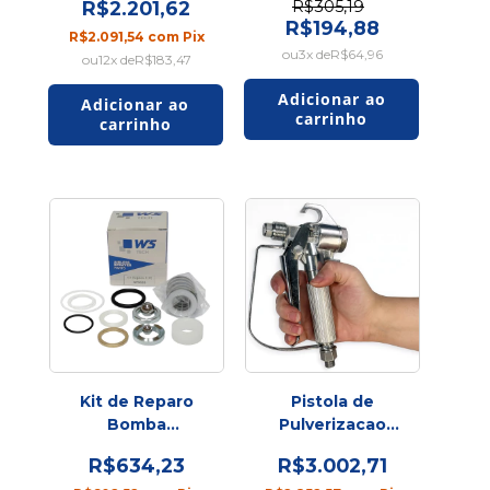
R$2.201,62
R$305,19
Original
R$194,88
R$2.091,54
com
Pix
3
x de
R$64,96
12
x de
R$183,47
Kit de Reparo
Pistola de
Bomba
Pulverizacao
2.7E/2.7G
XTR SPU/D
R$634,23
R$3.002,71
(GHE0503)