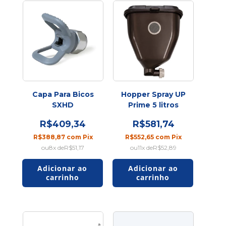
Capa Para Bicos
Hopper Spray UP
SXHD
Prime 5 litros
R$409,34
R$581,74
R$388,87
com
Pix
R$552,65
com
Pix
8
x de
R$51,17
11
x de
R$52,89