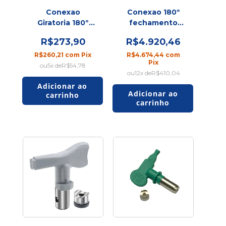
Conexao
Conexao 180º
Giratoria 180º
fechamento
SPU
rapido Clean
R$273,90
R$4.920,46
Shot
R$260,21
com
Pix
R$4.674,44
com
Pix
5
x de
R$54,78
12
x de
R$410,04