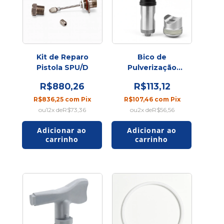
Kit de Reparo
Bico de
Pistola SPU/D
Pulverização
RAC V 517
R$880,26
R$113,12
R$836,25
com
Pix
R$107,46
com
Pix
12
x de
R$73,36
2
x de
R$56,56