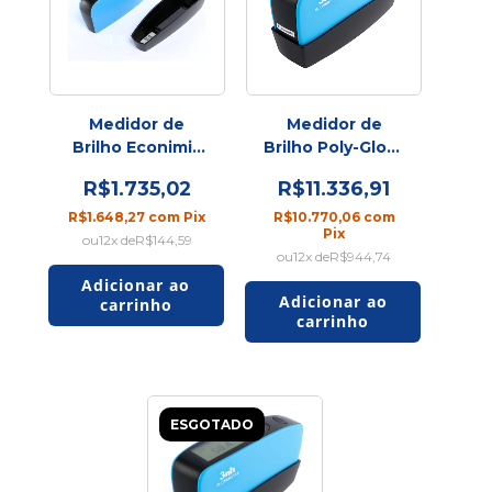
Medidor de
Medidor de
Brilho Econimic
Brilho Poly-Gloss
Solo Gloss 60°
20/60/85°
R$1.735,02
R$11.336,91
R$1.648,27
com
Pix
R$10.770,06
com
Pix
12
x de
R$144,59
12
x de
R$944,74
ESGOTADO