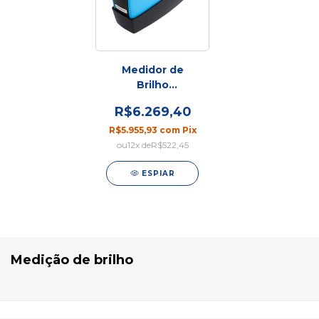
Medidor de
Brilho
Microporoso
R$6.269,40
Solo-Gloss 60°
R$5.955,93
com
Pix
12
x de
R$522,45
ESPIAR
Medição de brilho