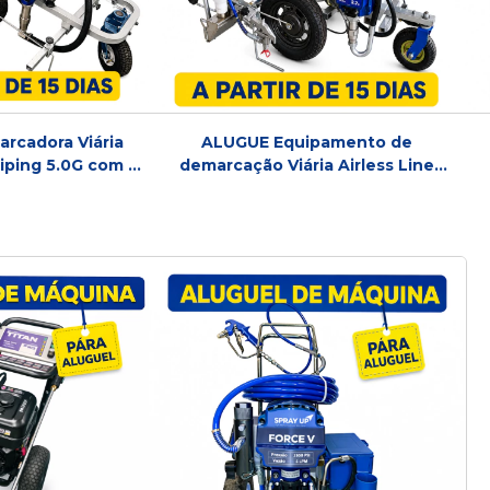
rcadora Viária
ALUGUE Equipamento de
riping 5.0G com 2
demarcação Viária Airless Line
 Aplicador de
Striping 2.7G com esfera
lta Produtividade