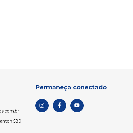
Permaneça conectado
s.com.br
Santon 580