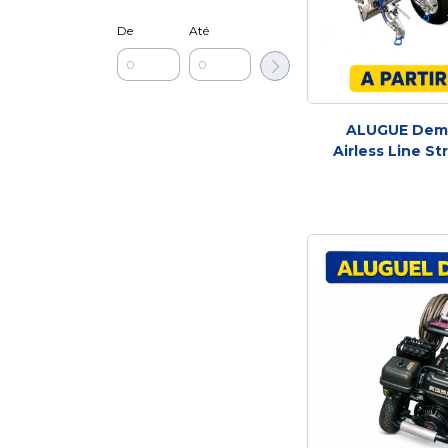
De
Até
ALUGUE Dema
Airless Line St
Pistolas e
Microesfera | A