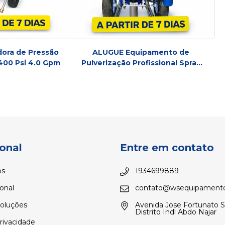
ora de Pressão
ALUGUE Equipamento de
400 Psi 4.0 Gpm
Pulverização Profissional Spray
UP Force V
ional
Entre em contato
s
1934699889
ional
contato@wsequipamento
voluções
Avenida Jose Fortunato 
Distrito Indl Abdo Najar
Privacidade