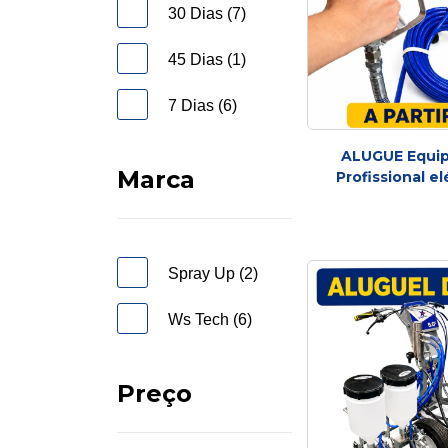
30 Dias (7)
45 Dias (1)
7 Dias (6)
ALUGUE Equip
Marca
Profissional el
Spray 
Spray Up (2)
Ws Tech (6)
Preço