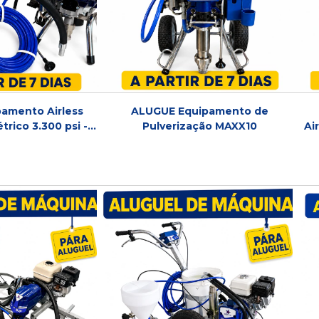
amento Airless
ALUGUE Equipamento de
étrico 3.300 psi -
Pulverização MAXX10
Ai
UP Prime