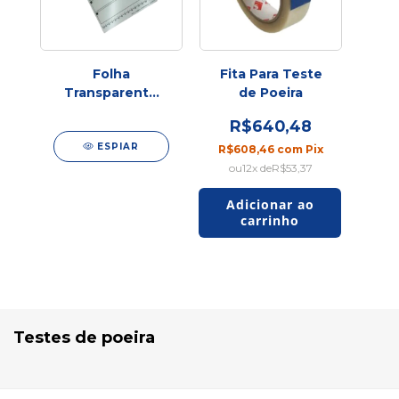
Folha
Fita Para Teste
Transparente
de Poeira
P/teste de
R$640,48
Poeira
ESPIAR
R$608,46
com
Pix
12
x de
R$53,37
Testes de poeira