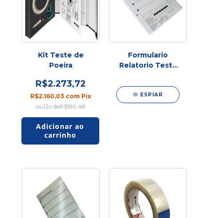
Kit Teste de
Formulario
Poeira
Relatorio Teste
Poeira&kit
R$2.273,72
Bresle 125f
ESPIAR
R$2.160,03
com
Pix
12
x de
R$189,48