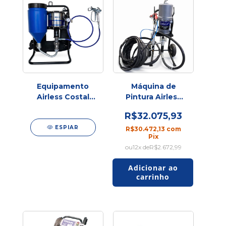
Equipamento
Máquina de
Airless Costal
Pintura Airless
Mini X
Air Assist 30:1
R$32.075,93
Pneumático 5L |
Spray Up -
WS TECH
ESPIAR
Profissional
R$30.472,13
com
Pix
12
x de
R$2.672,99