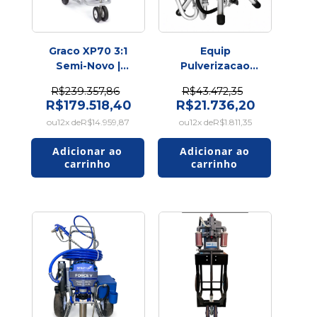
Graco XP70 3:1
Equip
Semi-Novo |
Pulverizacao
Equipamento de
Airless Sprayer
R$239.357,86
R$43.472,35
Pulverização
4.6E 2K - SEMI
R$179.518,40
R$21.736,20
NOVO
12
x de
R$14.959,87
12
x de
R$1.811,35
REVISADO