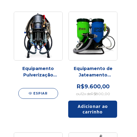
Industrial
Equipamento
Equipamento de
Pulverização
Jateamento
Poly Spray X
Spot Blast WS
R$9.600,00
TECH | Circuito
ESPIAR
Fechado para
12
x de
R$800,00
Reparos