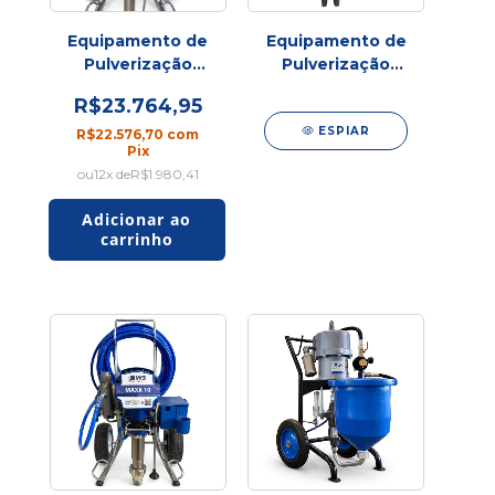
Equipamento de
Equipamento de
Pulverização
Pulverização
Profissional
Plural (1:1 | 2:1 |
R$23.764,95
Spray UP Force
3:1)
V
ESPIAR
R$22.576,70
com
Pix
12
x de
R$1.980,41