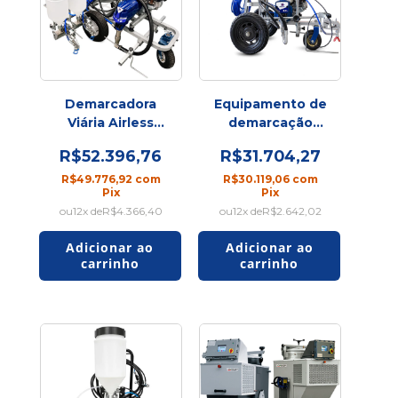
Demarcadora
Equipamento de
Viária Airless
demarcação
Line Striping
Viária Airless
R$52.396,76
R$31.704,27
5.0G com 2
Line Striping
Pistolas e
2.7G com esfera
R$49.776,92
com
R$30.119,06
com
Pix
Pix
Aplicador de
12
x de
R$4.366,40
12
x de
R$2.642,02
Microesfera |
Alta
Produtividade