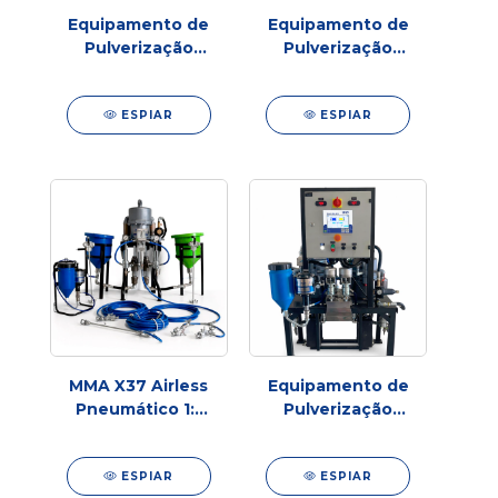
Equipamento de
Equipamento de
Pulverização
Pulverização
MAXX10
Airless X75
ESPIAR
ESPIAR
MMA X37 Airless
Equipamento de
Pneumático 1:1
Pulverização
para Pintura de
Smart Mix X75
Sinalização
Airless Elétrico
Viária
ESPIAR
para Pintura
ESPIAR