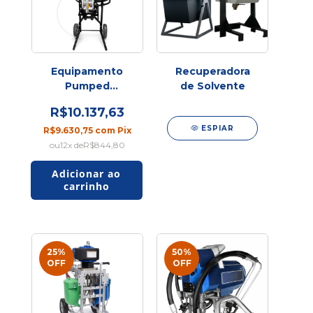
Equipamento
Recuperadora
Pumped
de Solvente
Airspray FOX
R$10.137,63
Profissional
ESPIAR
R$9.630,75
com
Pix
12
x de
R$844,80
25
%
50
%
OFF
OFF