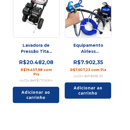
Lavadora de
Equipamento
Pressão Titan
Airless
Pshot 4400 Psi
Profissional
R$20.482,08
R$7.902,35
4.0 Gpm
elétrico 3.300
psi - Spray UP
R$19.457,98
com
R$7.507,23
com
Pix
Pix
Prime
12
x de
R$658,53
12
x de
R$1.706,84