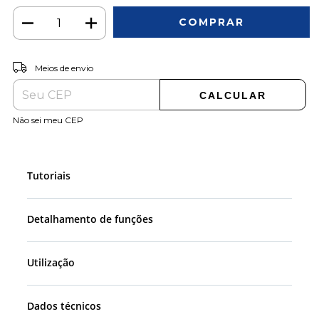
ALTERAR CEP
Entregas para o CEP:
Meios de envio
CALCULAR
Não sei meu CEP
Tutoriais
Detalhamento de funções
Utilização
Dados técnicos