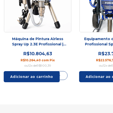
Máquina de Pintura Airless
Equipamento d
Spray Up 2.3E Profissional |
Profissional S
Airless Elétrica 3300 PSI
R$10.804,63
R$23.
R$10.264,40
com
Pix
R$22.576
12
x de
R$900,39
12
x de
R