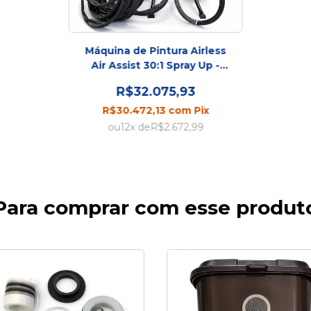
Máquina de Pintura Airless
Air Assist 30:1 Spray Up -
Profissional
R$32.075,93
R$30.472,13
com
Pix
12
x de
R$2.672,99
Para comprar com esse produt