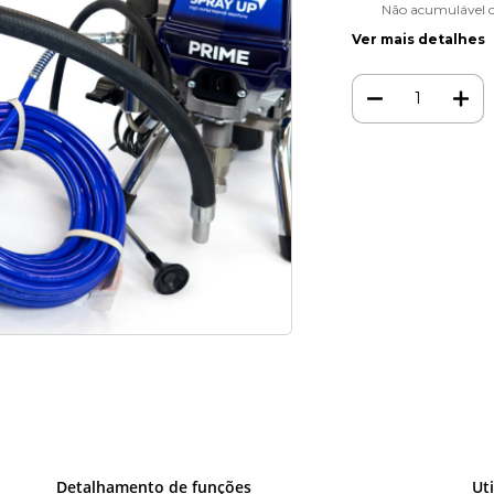
Não acumulável 
Ver mais detalhes
Meios de envio
Entregas para o CEP:
Faça login
e use seus
Não sei meu CEP
Detalhamento de funções
Ut