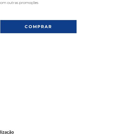
com outras promoções
ALTERAR CEP
CALCULAR
 dados de entrega
ilização