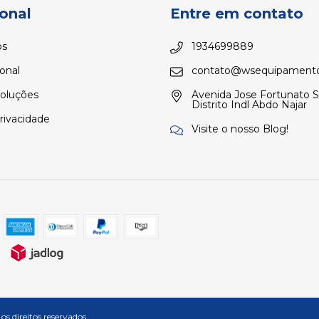
ional
Entre em contato
s
1934699889
ional
contato@wsequipamento
voluções
Avenida Jose Fortunato 
Distrito Indl Abdo Najar
Privacidade
Visite o nosso Blog!
direitos reservados.