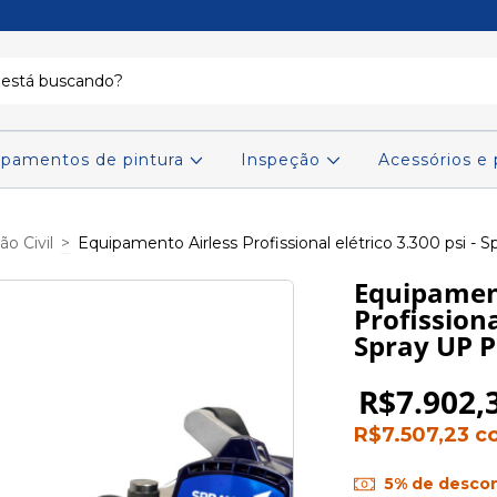
ipamentos de pintura
Inspeção
Acessórios e
o Civil
>
Equipamento Airless Profissional elétrico 3.300 psi - 
Equipamen
Profissiona
Spray UP 
R$7.902,
R$7.507,23
c
5% de desco