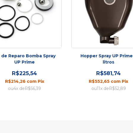
t de Reparo Bomba Spray
Hopper Spray UP Prime
UP Prime
litros
R$225,54
R$581,74
R$214,26
com
Pix
R$552,65
com
Pix
4
x de
R$56,39
11
x de
R$52,89