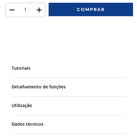
Meios de envio
ALTERAR CEP
Entregas para o CEP:
CALCULAR
Faça login
e use seus dados de entrega
Não sei meu CEP
Tutoriais
Detalhamento de funções
Utilização
Dados técnicos