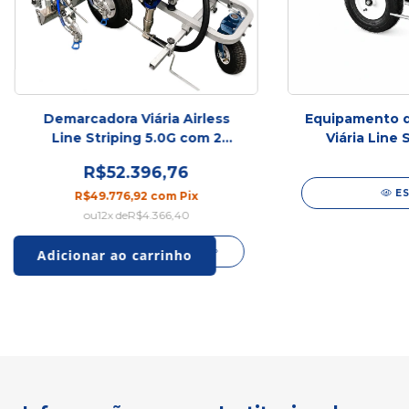
Demarcadora Viária Airless
Equipamento 
Line Striping 5.0G com 2
Viária Line 
Pistolas e Aplicador de
PLÁSTICO A FRI
R$52.396,76
Microesfera | Alta
Faixas e S
Produtividade
E
R$49.776,92
com
Pix
12
x de
R$4.366,40