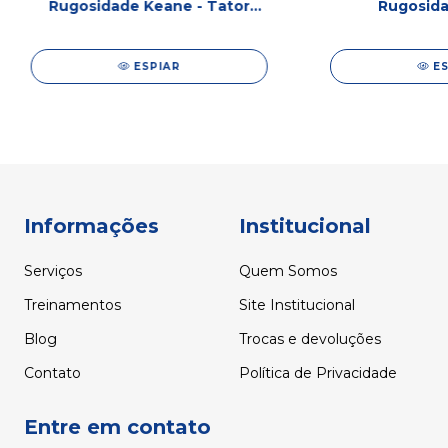
Rugosidade Keane - Tator
Rugosid
GRIT - DEFELSKO SRCMILGRIT
25/40/70/10
SRCMI
ESPIAR
E
Informações
Institucional
Serviços
Quem Somos
Treinamentos
Site Institucional
Blog
Trocas e devoluções
Contato
Política de Privacidade
Entre em contato