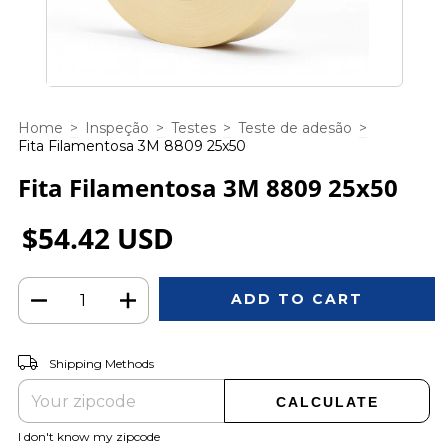
Home
>
Inspeção
>
Testes
>
Teste de adesão
>
Fita Filamentosa 3M 8809 25x50
Fita Filamentosa 3M 8809 25x50
$54.42 USD
CHANGE ZIPCODE
Shipping for zipcode:
Shipping Methods
CALCULATE
I don't know my zipcode